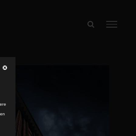
ere
ten