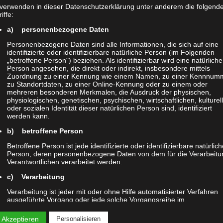
 verwenden in dieser Datenschutzerklärung unter anderem die folgend
iffe:
a) personenbezogene Daten
Personenbezogene Daten sind alle Informationen, die sich auf eine
identifizierte oder identifizierbare natürliche Person (im Folgenden
„betroffene Person") beziehen. Als identifizierbar wird eine natürliche
Person angesehen, die direkt oder indirekt, insbesondere mittels
Zuordnung zu einer Kennung wie einem Namen, zu einer Kennnum
zu Standortdaten, zu einer Online-Kennung oder zu einem oder
mehreren besonderen Merkmalen, die Ausdruck der physischen,
physiologischen, genetischen, psychischen, wirtschaftlichen, kulturel
04 BUILDINGS
oder sozialen Identität dieser natürlichen Person sind, identifiziert
werden kann.
Buildings
,
Cityscape
b) betroffene Person
Betroffene Person ist jede identifizierte oder identifizierbare natürlic
Person, deren personenbezogene Daten von dem für die Verarbeitu
Verantwortlichen verarbeitet werden.
c) Verarbeitung
Verarbeitung ist jeder mit oder ohne Hilfe automatisierter Verfahren
ausgeführte Vorgang oder jede solche Vorgangsreihe im
Zusammenhang mit personenbezogenen Daten wie das Erheben, d
Erfassen, die Organisation, das Ordnen, die Speicherung, die
 Akzeptieren
Personalisieren