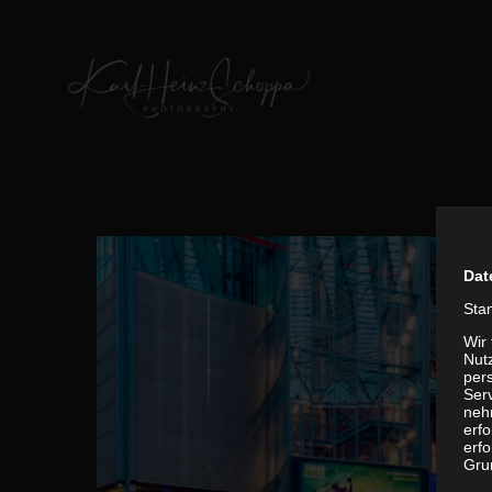
Zum
Inhalt
springen
Dat
Sta
Wir
Nutz
per
Ser
neh
erf
erfo
01 CITY
Grun