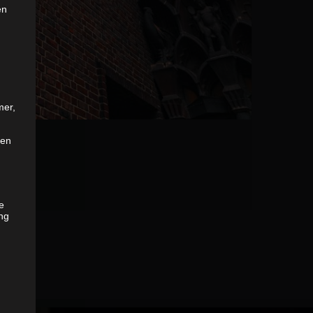
en
mer,
len
he
ng
as