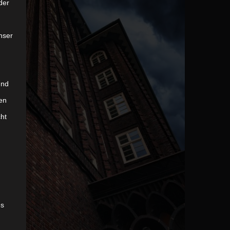
der
nser
und
04 BUILDINGS
en
cht
es