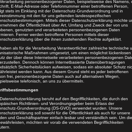
 Verarbeitung personenbezogener Daten, beispielsweise des Namens, 
chrift, E-Mail-Adresse oder Telefonnummer einer betroffenen Person,
olgt stets im Einklang mit der Datenschutz-Grundverordnung und in
reinstimmung mit den für uns geltenden landesspezifischen
enschutzbestimmungen. Mittels dieser Datenschutzerklärung möchte u
ernehmen die Öffentlichkeit über Art, Umfang und Zweck der von uns
obenen, genutzten und verarbeiteten personenbezogenen Daten
rmieren. Ferner werden betroffene Personen mittels dieser
enschutzerklärung über die ihnen zustehenden Rechte aufgeklärt.
haben als für die Verarbeitung Verantwortlicher zahlreiche technische 
anisatorische Maßnahmen umgesetzt, um einen möglichst lückenlosen
utz der über diese Internetseite verarbeiteten personenbezogenen Dat
herzustellen. Dennoch können Internetbasierte Datenübertragungen
dsätzlich Sicherheitslücken aufweisen, sodass ein absoluter Schutz ni
ährleistet werden kann. Aus diesem Grund steht es jeder betroffenen
son frei, personenbezogene Daten auch auf alternativen Wegen,
pielsweise telefonisch, an uns zu übermitteln.
riffsbestimmungen
Datenschutzerklärung beruht auf den Begrifflichkeiten, die durch den
opäischen Richtlinien- und Verordnungsgeber beim Erlass der
enschutz-Grundverordnung (DS-GVO) verwendet wurden. Unsere
nschutzerklärung soll sowohl für die Öffentlichkeit als auch für unsere
den und Geschäftspartner einfach lesbar und verständlich sein. Um di
ewährleisten, möchten wir vorab die verwendeten Begrifflichkeiten
utern.