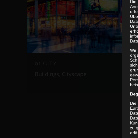
Die
Ans
erf
Übe
Dat
Unt
erh
info
Dat
Wir 
org
Sch
01 CITY
sic
grun
Buildings
,
Cityscape
gew
Per
beis
Beg
Die 
Eur
Dat
Date
Kun
zu g
erlä